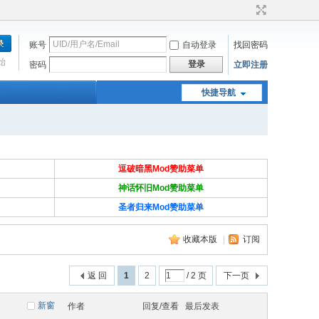
账号
自动登录
找回密码
始
登录
密码
立即注册
快捷导航
逗破暗黑
Mod赞助菜单
神话怀旧Mod赞助菜单
圣者归来Mod赞助菜单
收藏本版
|
订阅
返 回
1
2
/ 2 页
下一页
新窗
作者
回复/查看
最后发表