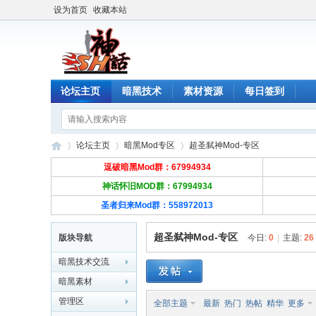
设为首页
收藏本站
论坛主页
暗黑技术
素材资源
每日签到
论坛主页
暗黑Mod专区
超圣弑神Mod-专区
逗破暗黑Mod群：
67994934
神话怀旧MOD群：67994934
圣者归来Mod群：
558972013
生
»
›
›
超圣弑神Mod-专区
版块导航
今日:
0
|
主题:
26
暗黑技术交流
暗黑素材
管理区
全部主题
最新
热门
热帖
精华
更多