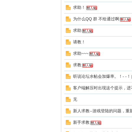
求助！
为什么QQ 群 不给通过啊
求助
请教！
求助~~~
神
求教
听说论坛水帖会加爆率。！- -！
客户端解压时出现这个提示，进
无
新人求教--游戏登陆的问题，重新
话
新手求教