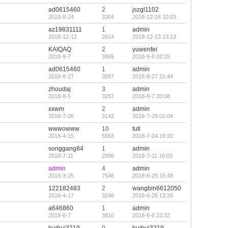
ad0615460
2
jszgl1102
2018-8-24
3304
2018-12-16 10:03
az19831111
1
admin
2018-12-12
2614
2018-12-13 13:13
KAIQAQ
2
yuwenfei
2018-9-7
3865
2018-9-8 02:25
ad0615460
1
admin
2018-8-27
3097
2018-8-27 21:44
zhoudaj
3
admin
2018-8-5
3257
2018-8-7 20:08
xxwm
2
admin
2018-7-26
3142
2018-7-29 01:04
wwwowww
10
tuti
2018-4-15
5563
2018-7-24 19:20
songgang84
1
admin
2018-7-11
2996
2018-7-11 16:03
admin
4
admin
2018-3-25
7546
2018-6-29 15:49
122182483
2
wangbin6612050
2018-4-17
3248
2018-6-26 13:26
a646860
1
admin
2018-6-7
3810
2018-6-8 23:32